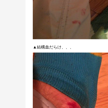
▲結構血だらけ、、、