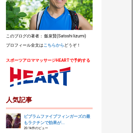
このブログの著者： 飯泉賢(Satoshi Iizumi)
プロフィール全文は
こちらから
どうぞ！
スポーツアロママッサージHEARTで予約する
人気記事
ビブラムファイブフィンガーズの最
もラクチンで効果が...
20.1k件のビュー