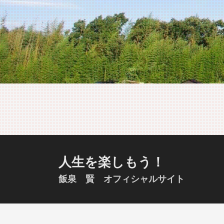
S
k
i
p
t
o
c
o
n
t
e
n
t
人生を楽しもう！
飯泉 賢 オフィシャルサイト