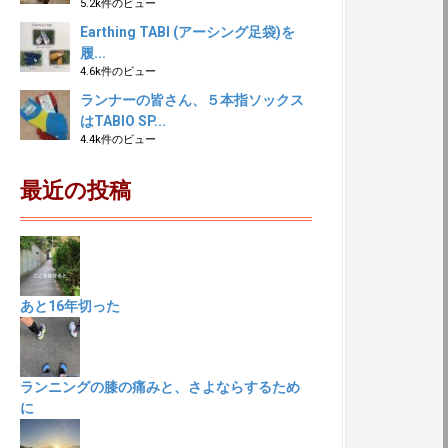
5.2k件のビュー
Earthing TABI (アーシング足袋)を
履...
4.6k件のビュー
ランナーの皆さん、５本指ソックス
はTABIO SP...
4.4k件のビュー
最近の投稿
あと16年切った
ランニングの膝の痛みと、さよならするため
に