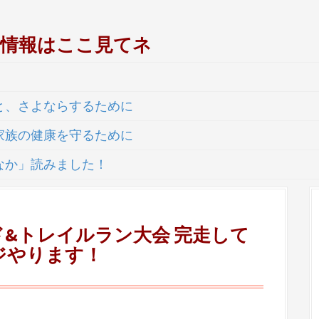
シ情報はここ見てネ
と、さよならするために
家族の健康を守るために
なか」読みました！
ド&トレイルラン大会 完走して
ジやります！