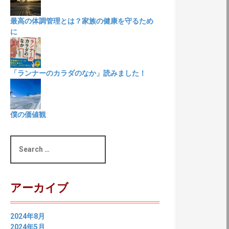
最高の体調管理とは？家族の健康を守るため
に
「ランナーのカラダのなか」読みました！
僕の価値観
S
e
a
r
c
アーカイブ
h
f
o
2024年8月
r
2024年5月