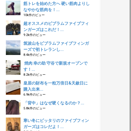
筋トレを始めた方へ 硬い筋肉よりし
なやかな筋肉を！...
10k件のビュー
超オススメのビブラムファイブフィ
ンガーズはこれだ！...
9.2k件のビュー
筑波山をビブラムファイブフィンガ
ーズで初トレランし...
8.4k件のビュー
焼肉 幸の助 守谷で新規オープンで
す！...
8.2k件のビュー
皇居の財布を一粒万倍日&天赦日に
購入出来...
6.9k件のビュー
「背中」はなぜ硬くなるのか？...
5.8k件のビュー
寒い冬にピッタリのファイブフィン
ガーズはコレだよ！...