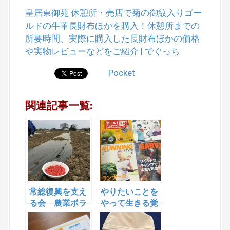
皇居東御苑 休憩所・売店で菊の御紋入りゴー
ルドの牛革長財布ほかを購入！休憩所までの
所要時間、実際に購入した長財布ほかの価格
や実物レビューなどをご紹介 | でぐっち
Pocket
関連記事一覧:
常総復興を支え
やりたいことを
る会 農業ボラ
やって生きる覚
ンティアに参加
悟 その② 自己責
して来た！
任１００％