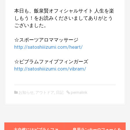
した！
本日も、飯泉賢オフィシャルサイト 人生を楽
しもう！をお読みくださいましてありがとう
ございました。
☆スポーツアロママッサージ
http://satoshiiizumi.com/heart/
☆ビブラムファイブフィンガーズ
http://satoshiiizumi.com/vibram/
お知らせ
,
アウトドア
,
日記
permalink
P
←
大自然にはビブラムファ
皇居ランナーのフォームを