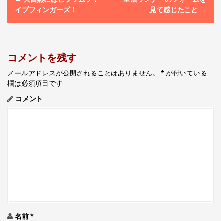
o
イブフィンガーズ！
見て感じたこと
→
s
t
n
コメントを残す
a
v
メールアドレスが公開されることはありません。
*
が付いている
欄は必須項目です
i
コメント
g
a
t
i
o
n
名前
*