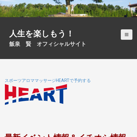
S
k
i
p
t
人生を楽しもう！
o
c
飯泉 賢 オフィシャルサイト
o
n
t
e
n
t
スポーツアロママッサージHEARTで予約する