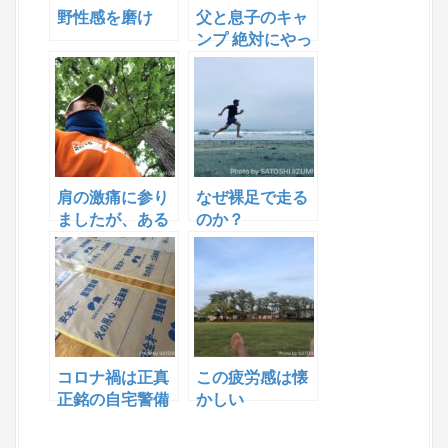
野性感を磨け
父と息子のキャ
ンプ 絶対にやっ
て欲しい
肩の激痛に参り
なぜ裸足で走る
ましたが、ある
のか？
方法で緩和させ
ました
コロナ禍は正真
この疲労感は懐
正銘の自宅警備
かしい
員 リフォーム
工事完了致しま