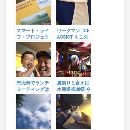
スマート・ライ
ワークマン ICE
フ・プロジェク
ASSIST もこの
ト始動！ HEART
夏の必需品か⁉︎
の朝ヨガ&スロ
ージョギング コ
ミュニティ始め
ます！
恵比寿でランチ
夏祭りと言えば
ミーティングは
水海道祇園祭 今
最高の出会い ア
年も楽しかった
ウトドアライフ
クリエイターの
日記記事