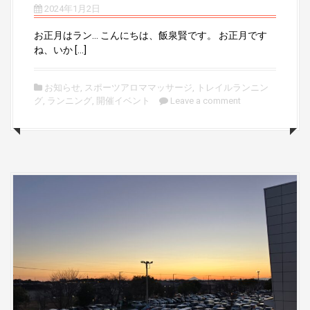
2024年1月2日
お正月はラン… こんにちは、飯泉賢です。 お正月です
ね、いか […]
お知らせ
,
スポーツアロママッサージ
,
トレイルランニン
グ
,
ランニング
,
開催イベント
Leave a comment