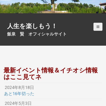
S
k
i
p
t
人生を楽しもう！
o
c
飯泉 賢 オフィシャルサイト
o
n
t
e
n
t
最新イベント情報＆イチオシ情報
はここ見てネ
2024年8月18日
あと16年切った
2024年5月3日