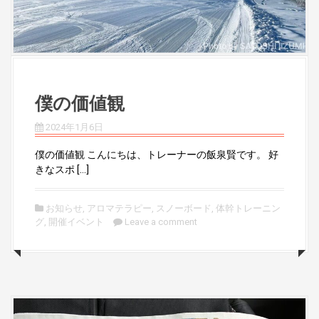
僕の価値観
2024年1月6日
僕の価値観 こんにちは、トレーナーの飯泉賢です。 好
きなスポ […]
お知らせ
,
アロマテラピー
,
スノーボード
,
体幹トレーニン
グ
,
開催イベント
Leave a comment