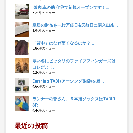
焼肉 幸の助 守谷で新規オープンです！...
8.2k件のビュー
皇居の財布を一粒万倍日&天赦日に購入出来...
6.9k件のビュー
「背中」はなぜ硬くなるのか？...
5.8k件のビュー
寒い冬にピッタリのファイブフィンガーズは
コレだよ！...
5.2k件のビュー
Earthing TABI (アーシング足袋)を履...
4.6k件のビュー
ランナーの皆さん、５本指ソックスはTABIO
SP...
4.4k件のビュー
最近の投稿