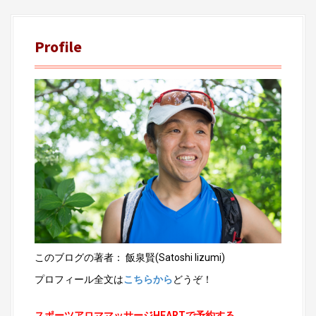
t
s
n
Profile
a
v
i
g
a
t
i
o
n
このブログの著者： 飯泉賢(Satoshi Iizumi)
プロフィール全文は
こちらから
どうぞ！
スポーツアロママッサージHEARTで予約する