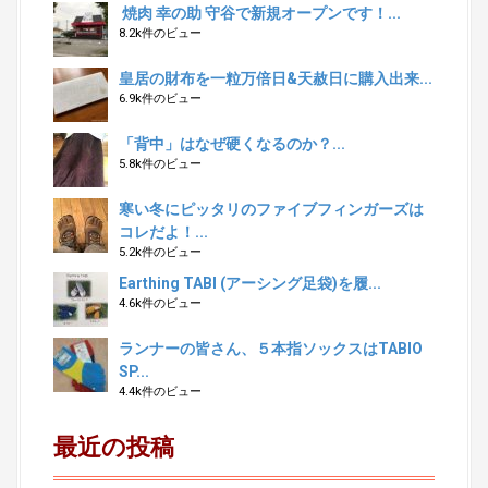
焼肉 幸の助 守谷で新規オープンです！...
8.2k件のビュー
皇居の財布を一粒万倍日&天赦日に購入出来...
6.9k件のビュー
「背中」はなぜ硬くなるのか？...
5.8k件のビュー
寒い冬にピッタリのファイブフィンガーズは
コレだよ！...
5.2k件のビュー
Earthing TABI (アーシング足袋)を履...
4.6k件のビュー
ランナーの皆さん、５本指ソックスはTABIO
SP...
4.4k件のビュー
最近の投稿