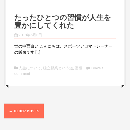
たったひとつの習慣が人生を
豊かにしてくれた
2018年6月8日
世の中面白い こんにちは、スポーツアロマトレーナー
の飯泉です […]
人生について
,
独立起業という道
,
習慣
Leave a
comment
P
←
OLDER POSTS
o
s