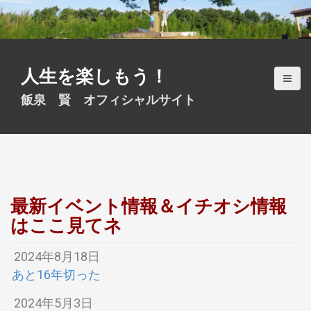
S
k
i
p
t
人生を楽しもう！
o
c
飯泉 賢 オフィシャルサイト
o
n
t
e
n
t
最新イベント情報＆イチオシ情報
はここ見てネ
2024年8月18日
あと16年切った
2024年5月3日