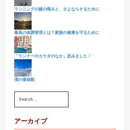
ランニングの膝の痛みと、さよならするために
最高の体調管理とは？家族の健康を守るために
「ランナーのカラダのなか」読みました！
僕の価値観
S
e
a
r
c
アーカイブ
h