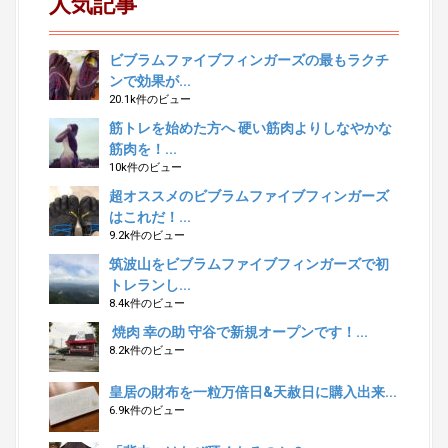
人気記事
ビブラムファイブフィンガーズの最もラクチ
ンで効果が...
20.1k件のビュー
筋トレを始めた方へ 硬い筋肉よりしなやかな
筋肉を！...
10k件のビュー
超オススメのビブラムファイブフィンガーズ
はこれだ！...
9.2k件のビュー
筑波山をビブラムファイブフィンガーズで初
トレランし...
8.4k件のビュー
焼肉 幸の助 守谷で新規オープンです！...
8.2k件のビュー
皇居の財布を一粒万倍日&天赦日に購入出来...
6.9k件のビュー