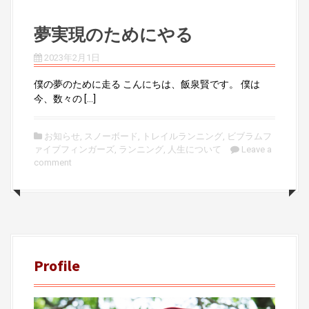
夢実現のためにやる
2023年2月1日
僕の夢のために走る こんにちは、飯泉賢です。 僕は
今、数々の […]
お知らせ
,
スノーボード
,
トレイルランニング
,
ビブラムフ
ァイブフィンガーズ
,
ランニング
,
人生について
Leave a
comment
Profile