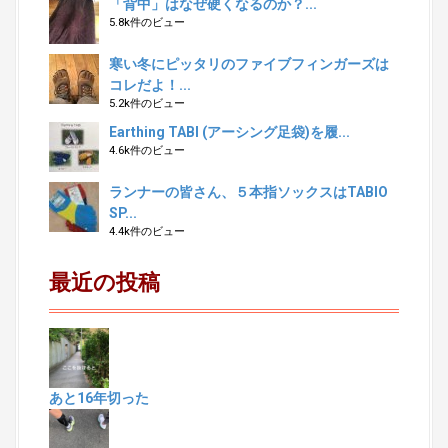
「背中」はなぜ硬くなるのか？...
5.8k件のビュー
寒い冬にピッタリのファイブフィンガーズは
コレだよ！...
5.2k件のビュー
Earthing TABI (アーシング足袋)を履...
4.6k件のビュー
ランナーの皆さん、５本指ソックスはTABIO
SP...
4.4k件のビュー
最近の投稿
あと16年切った