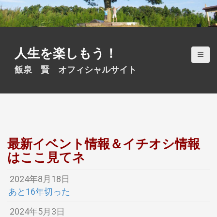
S
k
i
p
t
人生を楽しもう！
o
c
飯泉 賢 オフィシャルサイト
o
n
t
e
n
t
最新イベント情報＆イチオシ情報
はここ見てネ
2024年8月18日
あと16年切った
2024年5月3日