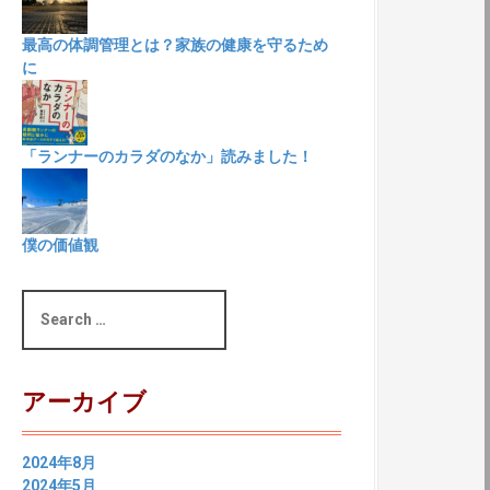
最高の体調管理とは？家族の健康を守るため
に
「ランナーのカラダのなか」読みました！
僕の価値観
S
e
a
r
c
アーカイブ
h
f
o
2024年8月
r
2024年5月