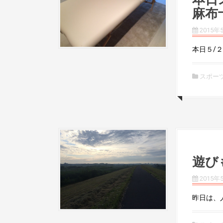
麻布
2015年
本日５/２
スポー
遊び
2015年
昨日は、