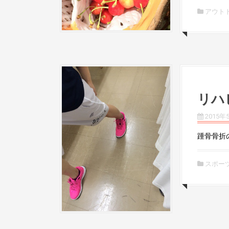
アウト
リハ
2015年
踵骨骨折の
スポー