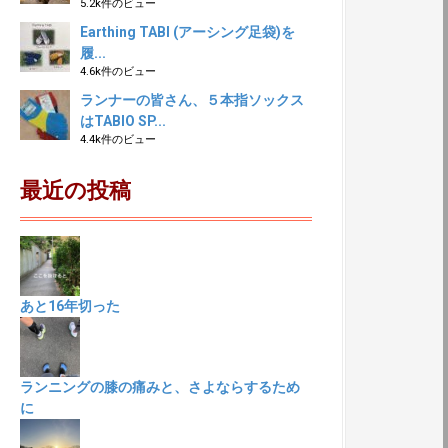
5.2k件のビュー
Earthing TABI (アーシング足袋)を
履...
4.6k件のビュー
ランナーの皆さん、５本指ソックス
はTABIO SP...
4.4k件のビュー
最近の投稿
あと16年切った
ランニングの膝の痛みと、さよならするため
に