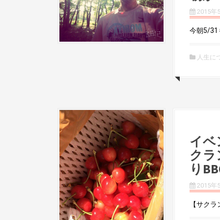
2015年
今朝5/3
人生に
イベ
クラ
りB
2015年
【サクラン