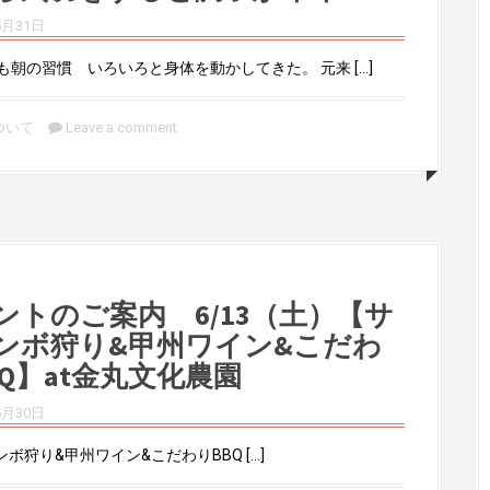
5月31日
1も朝の習慣 いろいろと身体を動かしてきた。 元来 […]
ついて
Leave a comment
ントのご案内 6/13（土）【サ
ンボ狩り&甲州ワイン&こだわ
BQ】at金丸文化農園
5月30日
ボ狩り&甲州ワイン&こだわりBBQ […]