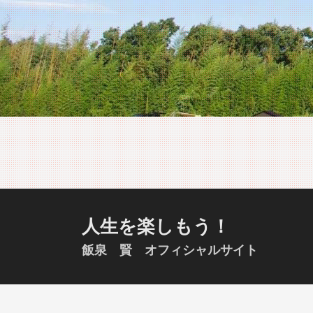
S
k
i
p
t
o
c
o
n
t
e
n
t
人生を楽しもう！
飯泉 賢 オフィシャルサイト