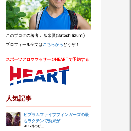
このブログの著者： 飯泉賢(Satoshi Iizumi)
プロフィール全文は
こちらから
どうぞ！
スポーツアロママッサージHEARTで予約する
人気記事
ビブラムファイブフィンガーズの最
もラクチンで効果が...
20.1k件のビュー