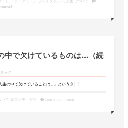
ボード
,
トライアスロン
,
ブレイクダンス
,
人生について
comment
の中で欠けているものは…（続
5月25日
生の中で欠けていることは… 」というタ […]
ついて
,
読書メモ 書評
Leave a comment