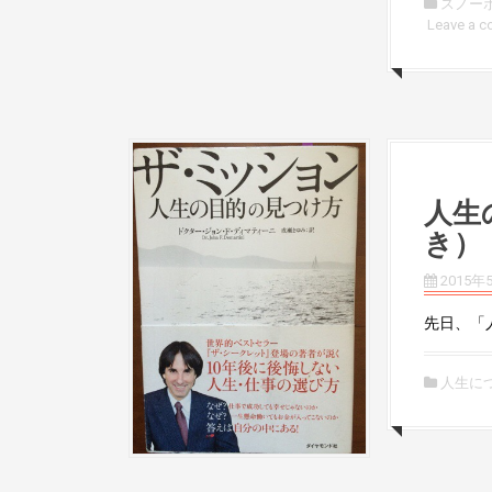
スノー
Leave a 
人生
き）
2015年
先日、「人
人生に