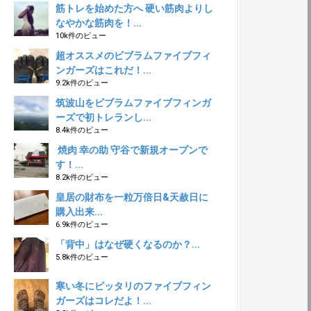
筋トレを始めた方へ 硬い筋肉よりし
なやかな筋肉を！...
10k件のビュー
超オススメのビブラムファイブフィ
ンガーズはこれだ！...
9.2k件のビュー
筑波山をビブラムファイブフィンガ
ーズで初トレランし...
8.4k件のビュー
焼肉 幸の助 守谷で新規オープンで
す！...
8.2k件のビュー
皇居の財布を一粒万倍日&天赦日に
購入出来...
6.9k件のビュー
「背中」はなぜ硬くなるのか？...
5.8k件のビュー
寒い冬にピッタリのファイブフィン
ガーズはコレだよ！...