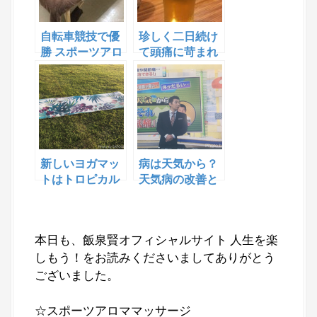
自転車競技で優
珍しく二日続け
勝 スポーツアロ
て頭痛に苛まれ
マでサポートし
てる
ています！
新しいヨガマッ
病は天気から？
トはトロピカル
天気病の改善と
なデザインで
予防法！
1,980円‼︎
本日も、飯泉賢オフィシャルサイト 人生を楽
しもう！をお読みくださいましてありがとう
ございました。
☆スポーツアロママッサージ