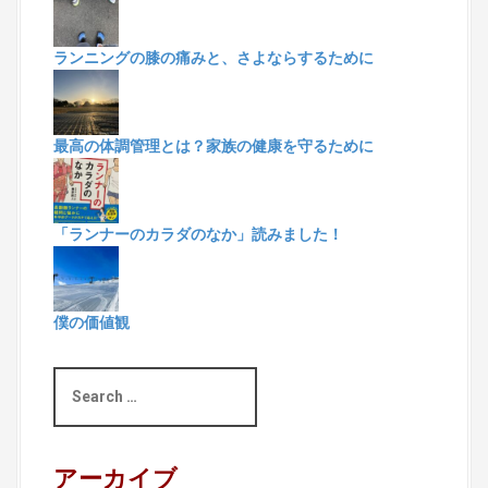
ランニングの膝の痛みと、さよならするために
最高の体調管理とは？家族の健康を守るために
「ランナーのカラダのなか」読みました！
僕の価値観
S
e
a
r
c
アーカイブ