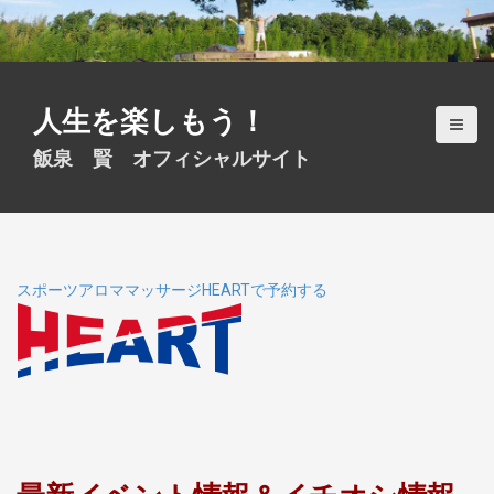
S
k
i
p
t
人生を楽しもう！
o
c
飯泉 賢 オフィシャルサイト
o
n
t
e
n
t
スポーツアロママッサージHEARTで予約する