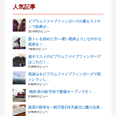
人気記事
ビブラムファイブフィンガーズの最もラクチ
ンで効果が...
20.1k件のビュー
筋トレを始めた方へ 硬い筋肉よりしなやかな
筋肉を！...
10k件のビュー
超オススメのビブラムファイブフィンガーズ
はこれだ！...
9.2k件のビュー
筑波山をビブラムファイブフィンガーズで初
トレランし...
8.4k件のビュー
焼肉 幸の助 守谷で新規オープンです！...
8.2k件のビュー
皇居の財布を一粒万倍日&天赦日に購入出来...
6.9k件のビュー