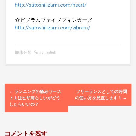
http://satoshiiizumi.com/heart/
☆ビブラムファイブフィンガーズ
http://satoshiiizumi.com/vibram/
未分類
permalink
P
←
ランニングの痛みワース
フリーランスとしての時間
o
ト１はヒザ痛らしいがどう
の使い方を見直します！
→
s
したらいいの？
t
n
a
コメントを残す