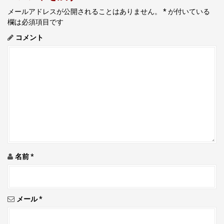
v
メールアドレスが公開されることはありません。
*
が付いている
i
欄は必須項目です
g
コメント
a
t
i
o
n
名前
*
メール
*