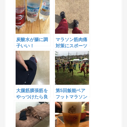
した
炭酸水が腸に調
マラソン筋肉痛
子いい！
対策にスポーツ
アロマジェル リ
リーフとRefa
Active どちらが
効果的⁇
大腿筋膜張筋を
第5回飯能ベア
やっつけたら良
フットマラソン
くなった！
ビブラムファイ
ブフィンガーズ
で完走 ３位で表
彰されました！