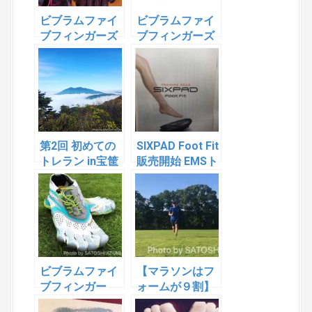
ビブラムファイ
ビブラムファイ
ブフィンガーズ
ブフィンガーズ
の最もラクチン
ランニング講習
で効果がある使
会 開催のお知ら
い方は？
せ
第2回 初めての
SIXPAD Foot Fit
トレラン in宝筐
販売開始 EMSト
山 イベント参加
レーニングおす
者募集中！
すめ致します 特
別キャンペーン
も実施致します
ビブラムファイ
【マラソンはフ
ブフィンガー
ォームが９割】
ズ 驚嘆の事実
オートマチック