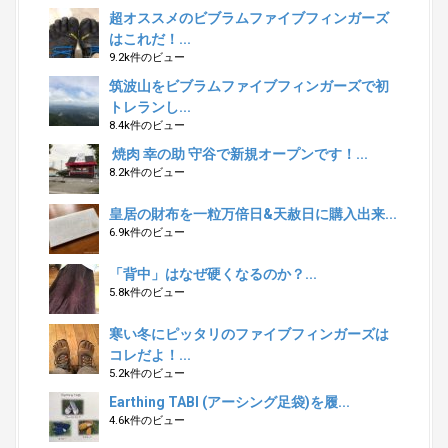
超オススメのビブラムファイブフィンガーズ
はこれだ！...
9.2k件のビュー
筑波山をビブラムファイブフィンガーズで初
トレランし...
8.4k件のビュー
焼肉 幸の助 守谷で新規オープンです！...
8.2k件のビュー
皇居の財布を一粒万倍日&天赦日に購入出来...
6.9k件のビュー
「背中」はなぜ硬くなるのか？...
5.8k件のビュー
寒い冬にピッタリのファイブフィンガーズは
コレだよ！...
5.2k件のビュー
Earthing TABI (アーシング足袋)を履...
4.6k件のビュー