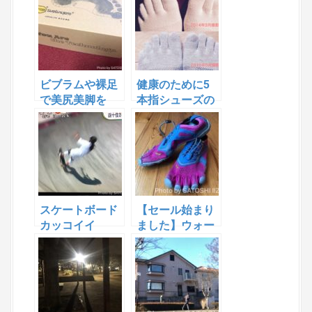
ランニングと
は？無料モニタ
ー募集します！
ビブラムや裸足
健康のために5
で美尻美脚を
本指シューズの
ビブラムファイ
ブフィンガーズ
がおすすめです
スケートボード
【セール始まり
カッコイイ
ました】ウォー
ー！！
キングやランニ
ングへ ビブラ
ムファイブフィ
ンガーズ