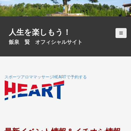
S
k
i
p
t
人生を楽しもう！
o
c
飯泉 賢 オフィシャルサイト
o
n
t
e
n
t
スポーツアロママッサージHEARTで予約する