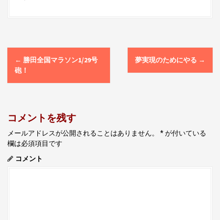
P
←
勝田全国マラソン1/29号
夢実現のためにやる
→
o
砲！
s
t
n
コメントを残す
a
v
メールアドレスが公開されることはありません。
*
が付いている
欄は必須項目です
i
コメント
g
a
t
i
o