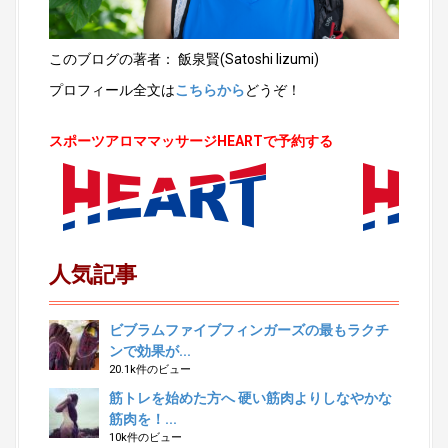
このブログの著者： 飯泉賢(Satoshi Iizumi)
プロフィール全文は
こちらから
どうぞ！
スポーツアロママッサージHEARTで予約する
人気記事
ビブラムファイブフィンガーズの最もラクチ
ンで効果が...
20.1k件のビュー
筋トレを始めた方へ 硬い筋肉よりしなやかな
筋肉を！...
10k件のビュー