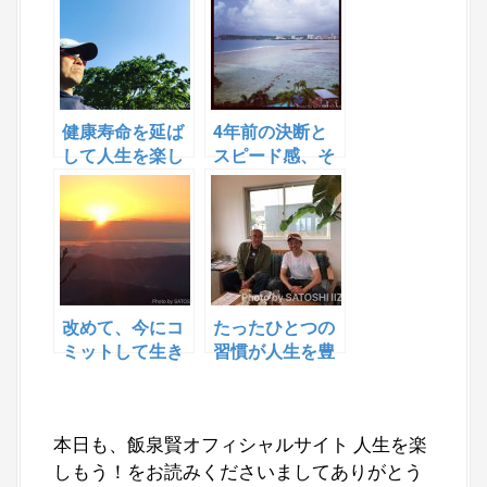
します！
健康寿命を延ば
4年前の決断と
して人生を楽し
スピード感、そ
もう！ 会社員を
していまは
辞めたから出来
ることをやって
いきます！
改めて、今にコ
たったひとつの
ミットして生き
習慣が人生を豊
る！
かにしてくれた
本日も、飯泉賢オフィシャルサイト 人生を楽
しもう！をお読みくださいましてありがとう