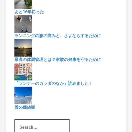
あと16年切った
ランニングの膝の痛みと、さよならするために
最高の体調管理とは？家族の健康を守るために
「ランナーのカラダのなか」読みました！
僕の価値観
S
e