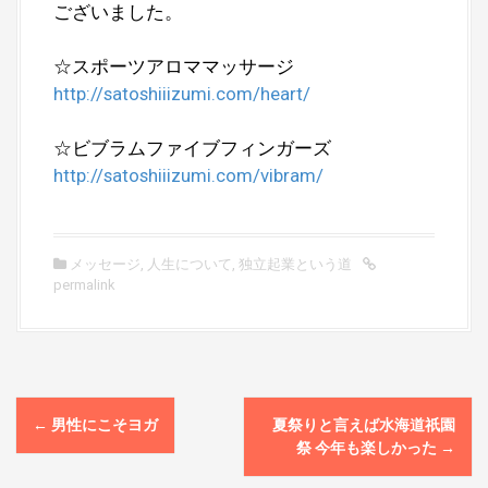
ございました。
☆スポーツアロママッサージ
http://satoshiiizumi.com/heart/
☆ビブラムファイブフィンガーズ
http://satoshiiizumi.com/vibram/
メッセージ
,
人生について
,
独立起業という道
permalink
P
←
男性にこそヨガ
夏祭りと言えば水海道祇園
o
祭 今年も楽しかった
→
s