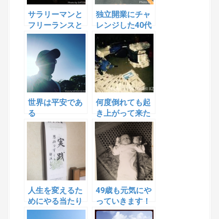
サラリーマンと
独立開業にチャ
フリーランスと
レンジした40代
の違い お金の
が終わりました
受けとり方
世界は平安であ
何度倒れても起
る
き上がって来た
人生を変えるた
49歳も元気にや
めにやる当たり
っていきます！
前のこと
よろしくお願い