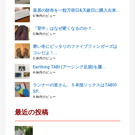
皇居の財布を一粒万倍日&天赦日に購入出来...
6.9k件のビュー
「背中」はなぜ硬くなるのか？...
5.8k件のビュー
寒い冬にピッタリのファイブフィンガーズは
コレだよ！...
5.2k件のビュー
Earthing TABI (アーシング足袋)を履...
4.6k件のビュー
ランナーの皆さん、５本指ソックスはTABIO
SP...
4.4k件のビュー
最近の投稿