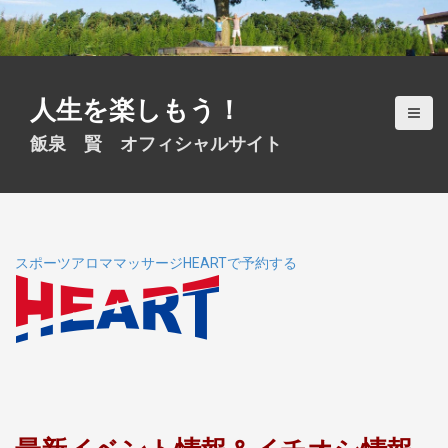
S
k
i
p
t
人生を楽しもう！
o
c
飯泉 賢 オフィシャルサイト
o
n
t
e
n
t
スポーツアロママッサージHEARTで予約する