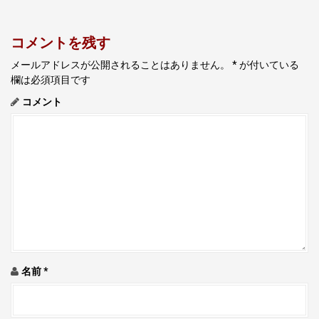
t
n
コメントを残す
a
v
メールアドレスが公開されることはありません。
*
が付いている
欄は必須項目です
i
コメント
g
a
t
i
o
n
名前
*