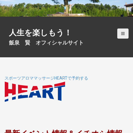
S
k
i
p
t
人生を楽しもう！
o
c
飯泉 賢 オフィシャルサイト
o
n
t
e
n
t
スポーツアロママッサージHEARTで予約する