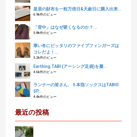
皇居の財布を一粒万倍日&天赦日に購入出来...
6.9k件のビュー
「背中」はなぜ硬くなるのか？...
5.8k件のビュー
寒い冬にピッタリのファイブフィンガーズは
コレだよ！...
5.2k件のビュー
Earthing TABI (アーシング足袋)を履...
4.6k件のビュー
ランナーの皆さん、５本指ソックスはTABIO
SP...
4.4k件のビュー
最近の投稿