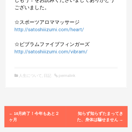
ございました。
☆スポーツアロママッサージ
http://satoshiiizumi.com/heart/
☆ビブラムファイブフィンガーズ
http://satoshiiizumi.com/vibram/
人生について
,
日記
permalink
P
←
10月終了！今年もあと２
知らず知らずたまってき
o
ヶ月
た、身体は騙せません
→
s