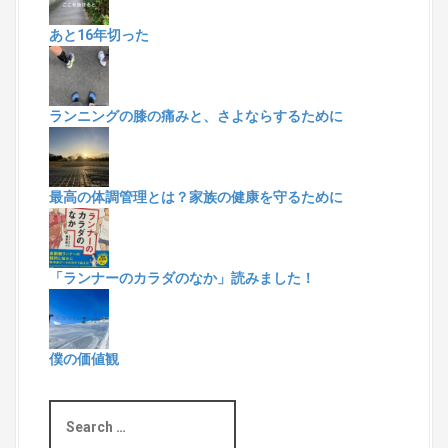
あと16年切った
ランニングの膝の痛みと、さよならするために
最高の体調管理とは？家族の健康を守るために
「ランナーのカラダのなか」読みました！
僕の価値観
S
e