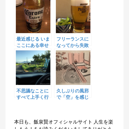
最近感じる いま
フリーランスに
ここにある幸せ
なってから失敗
したこと①
不思議なことに
久しぶりの風邪
すべて上手く行
で「空」を感じ
く
ています
本日も、飯泉賢オフィシャルサイト 人生を楽
しもう！をお読みくださいましてありがとう