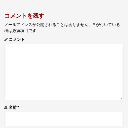
t
n
コメントを残す
a
v
メールアドレスが公開されることはありません。
*
が付いている
欄は必須項目です
i
コメント
g
a
t
i
o
n
名前
*