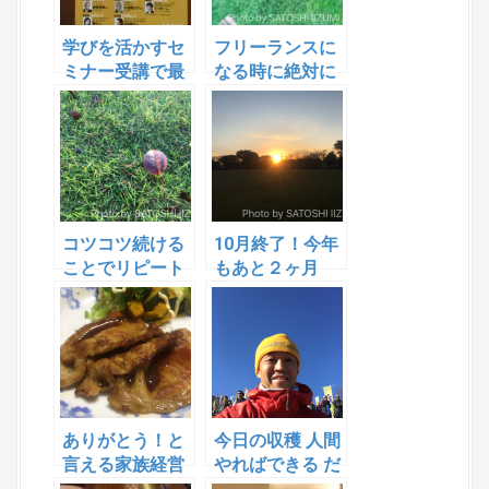
学びを活かすセ
フリーランスに
ミナー受講で最
なる時に絶対に
も大切なこと
やらないと決め
たたった一つの
こと
コツコツ続ける
10月終了！今年
ことでリピート
もあと２ヶ月
率１００％も夢
ではない！
ありがとう！と
今日の収穫 人間
言える家族経営
やればできる だ
に
けど、、