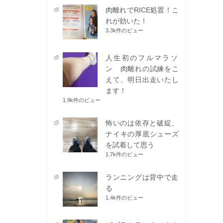
肉離れでRICE処置！こ
れが効いた！
3.3k件のビュー
人生初のフルマラソ
ン 肉離れの試練をこ
えて、明日出走いたし
ます！
1.9k件のビュー
怖いのは依存と破綻、
ナイキの厚底シューズ
を試着して思う
1.7k件のビュー
ランニングは背中で走
る
1.4k件のビュー