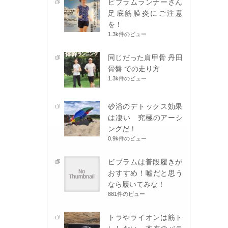
ビブラムランナーさん
足底筋膜炎にご注意
を！
1.3k件のビュー
同じだった肩甲骨 丹田
骨盤 での走り方
1.3k件のビュー
砂浴のデトックス効果
は凄い 究極のアーシ
ングだ！
0.9k件のビュー
ビブラムは普段履きが
おすすめ！嘘だと思う
なら履いてみな！
881件のビュー
トラやライオンは筋ト