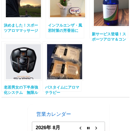
意を！
決めました！スポー
インフルエンザ・風
ツアロママッサージ
邪対策の芳香浴に
新サービス登場！ス
の後にやること
ポーツアロマ＆コン
ディショニング完全
プレミアムパック
老若男女の下半身強
バスタイムにアロマ
化システム 無限ル
テラピー
ープで人生を楽しも
MARKS&WEB バス
う！その①
ソルトが気持ちい
い！
営業カレンダー
2026年 8月